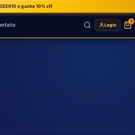
GEEK10 e ganhe 10% off
0
ntato
Login