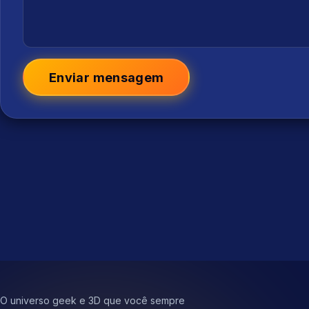
Enviar mensagem
O universo geek e 3D que você sempre