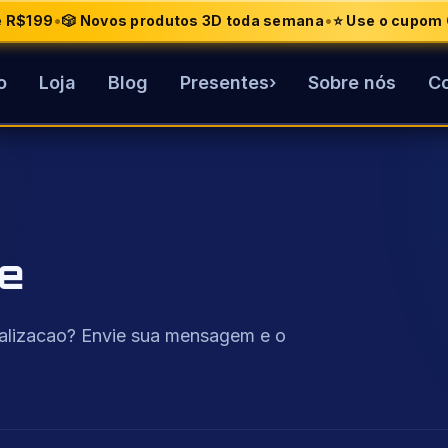
•
•
de R$199
🎲 Novos produtos 3D toda semana
⭐ Use o cupom 
o
Loja
Blog
Presentes
›
Sobre nós
Co
me
alizacao? Envie sua mensagem e o