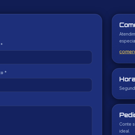
Come
Atendim
especia
 *
comerc
o *
Hora
Segunda
Pedi
Conte s
ideal.