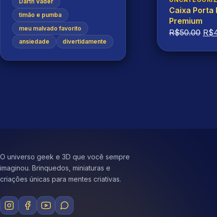
Darth Vader

Caixa Porta
timão e pumba
Premium
meu malvado favorito
O
R$
50.00
R$
ansiedade
divertidamente
pre
orig
era:
R$5
O universo geek e 3D que você sempre
imaginou. Brinquedos, miniaturas e
criações únicas para mentes criativas.