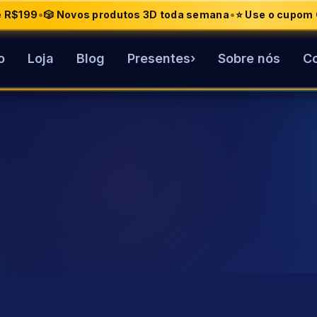
•
•
de R$199
🎲 Novos produtos 3D toda semana
⭐ Use o cupom 
o
Loja
Blog
Presentes
›
Sobre nós
Co