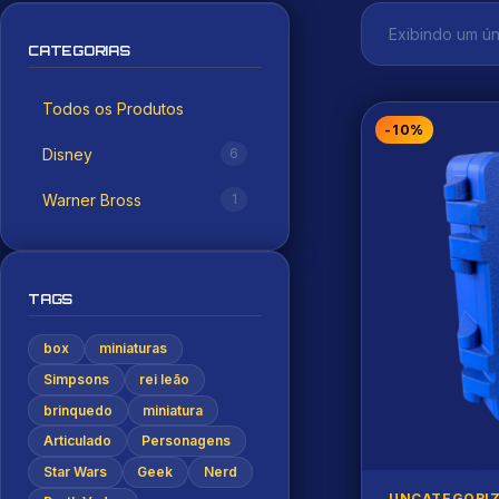
Exibindo um ún
CATEGORIAS
Todos os Produtos
-10%
Disney
6
Warner Bross
1
TAGS
box
miniaturas
Simpsons
rei leão
brinquedo
miniatura
Articulado
Personagens
Star Wars
Geek
Nerd
UNCATEGORI