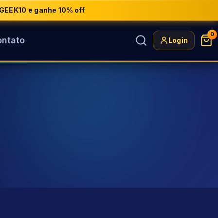
GEEK10 e ganhe 10% off
0
ntato
Login