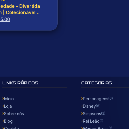
 Ver produto
edade – Divertida
 | Colecionável
O
55.00
ço
preço
inal
atual
é:
5.00.
R$55.00.
LINKS RÁPIDOS
CATEGORIAS
Início
Personagens
(6)
Loja
Disney
(6)
Sobre nós
Simpsons
(2)
Blog
Rei Leão
(1)
Contato
Warner Bross
(1)