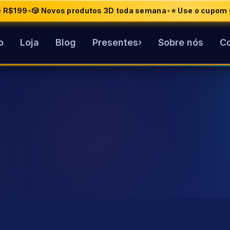
•
•
de R$199
🎲 Novos produtos 3D toda semana
⭐ Use o cupom 
o
Loja
Blog
Presentes
›
Sobre nós
Co