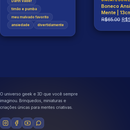
Darth Vader

Boneco Ansi
timão e pumba
Mente | 13cm
meu malvado favorito
Decorativo
O
R$
65.00
R$
ansiedade
divertidamente
pre
orig
era:
R$6
O universo geek e 3D que você sempre
imaginou. Brinquedos, miniaturas e
criações únicas para mentes criativas.