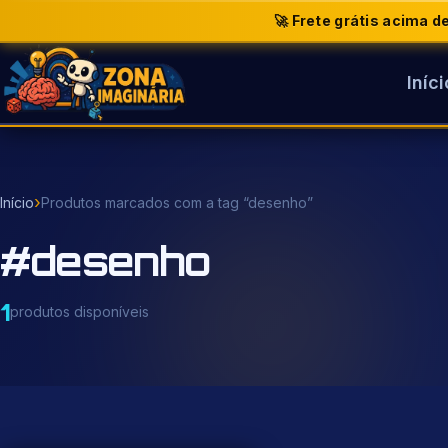
🚀 Frete grátis acima 
Iníci
Buscar
produtos
›
Início
Produtos marcados com a tag “desenho”
#desenho
1
produtos disponíveis