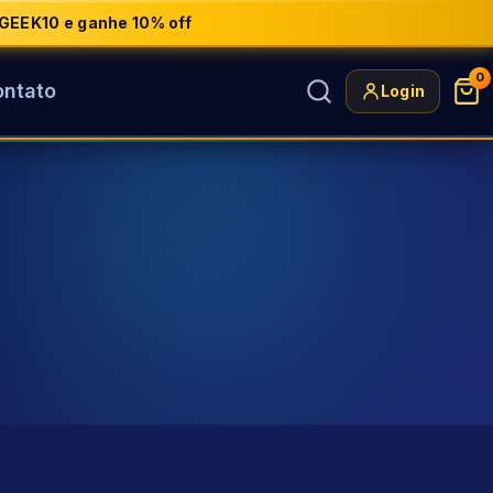
GEEK10 e ganhe 10% off
0
ntato
Login