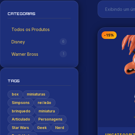
Exibindo um ún
CATEGORIAS
Todos os Produtos
-15%
Disney
6
Warner Bross
1
TAGS
box
miniaturas
Simpsons
rei leão
brinquedo
miniatura
Articulado
Personagens
Star Wars
Geek
Nerd
UNCATEGORI