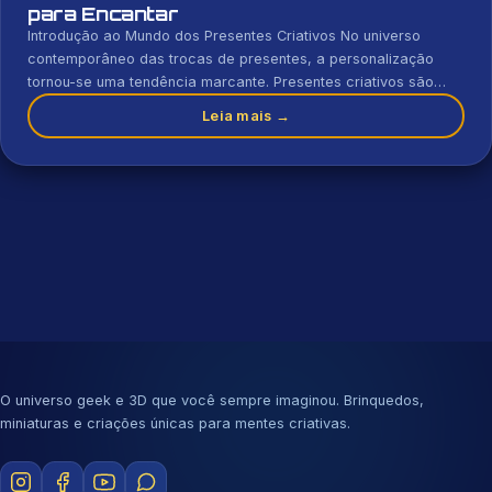
para Encantar
Introdução ao Mundo dos Presentes Criativos No universo
contemporâneo das trocas de presentes, a personalização
tornou-se uma tendência marcante. Presentes criativos são
uma manifestacão dessa tendência, permitindo que os
Leia mais →
indivíduos expressem seu afeto através de escolhas que
verdadeiramente refletem a personalidade e os interesses do
destinatário. Ao adotar a abordagem de presentes
personalizados, não só […]
O universo geek e 3D que você sempre imaginou. Brinquedos,
miniaturas e criações únicas para mentes criativas.