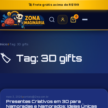
🚀 Frete grátis acima de R$199
0
Buscar
produtos
›
Início
Tag:
3D gifts
🏷️
Tag:
3D gifts
maio 3, 2026
•
contato@2wp.com.br
Presentes Criativos em 3D para
Namoradas e Namorados: Ideias Únicas